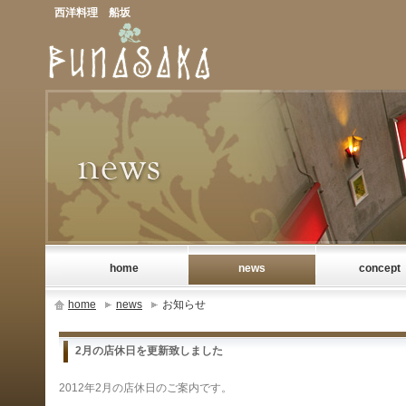
西洋料理 船坂
home
news
concept
home
news
お知らせ
2月の店休日を更新致しました
2012年2月の店休日のご案内です。